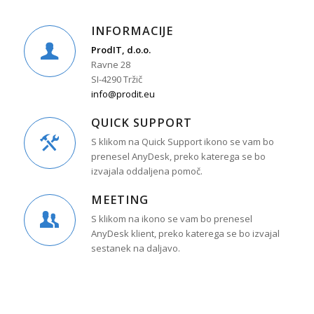
INFORMACIJE
ProdIT, d.o.o.
Ravne 28
SI-4290 Tržič
info@prodit.eu
QUICK SUPPORT
S klikom na Quick Support ikono se vam bo
prenesel AnyDesk, preko katerega se bo
izvajala oddaljena pomoč.
MEETING
S klikom na ikono se vam bo prenesel
AnyDesk klient, preko katerega se bo izvajal
sestanek na daljavo.