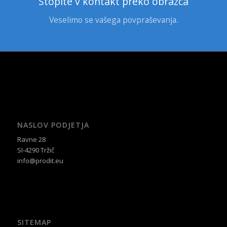
Stopite v kontakt preko obrazca
Veselimo se vašega povpraševanja.
NASLOV PODJETJA
Ravne 28
SI-4290 Tržič
info@prodit.eu
SITEMAP