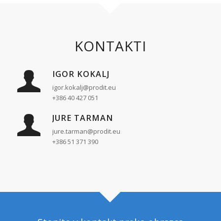
KONTAKTI
IGOR KOKALJ
igor.kokalj@prodit.eu
+386 40 427 051
JURE TARMAN
jure.tarman@prodit.eu
+386 51 371 390